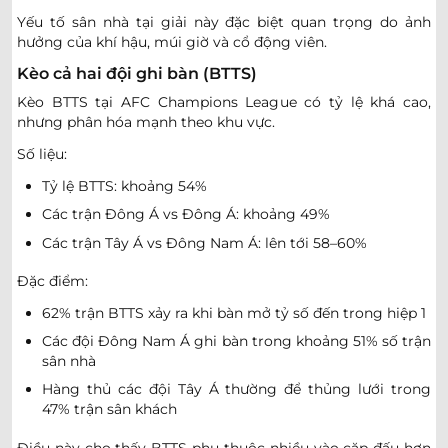
Yếu tố sân nhà tại giải này đặc biệt quan trọng do ảnh
hưởng của khí hậu, múi giờ và cổ động viên.
Kèo cả hai đội ghi bàn (BTTS)
Kèo BTTS tại AFC Champions League có tỷ lệ khá cao,
nhưng phân hóa mạnh theo khu vực.
Số liệu:
Tỷ lệ BTTS: khoảng 54%
Các trận Đông Á vs Đông Á: khoảng 49%
Các trận Tây Á vs Đông Nam Á: lên tới 58–60%
Đặc điểm:
62% trận BTTS xảy ra khi bàn mở tỷ số đến trong hiệp 1
Các đội Đông Nam Á ghi bàn trong khoảng 51% số trận
sân nhà
Hàng thủ các đội Tây Á thường để thủng lưới trong
47% trận sân khách
Điều này cho thấy BTTS phụ thuộc nhiều vào cặp đấu hơn