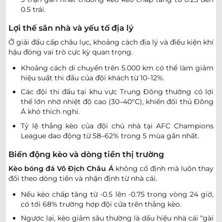
0.5 trái.
Lợi thế sân nhà và yếu tố địa lý
Ở giải đấu cấp châu lục, khoảng cách địa lý và điều kiện khí
hậu đóng vai trò cực kỳ quan trọng.
Khoảng cách di chuyển trên 5.000 km có thể làm giảm
hiệu suất thi đấu của đội khách từ 10–12%.
Các đội thi đấu tại khu vực Trung Đông thường có lợi
thế lớn nhờ nhiệt độ cao (30–40°C), khiến đối thủ Đông
Á khó thích nghi.
Tỷ lệ thắng kèo của đội chủ nhà tại AFC Champions
League dao động từ 58–62% trong 5 mùa gần nhất.
Biến động kèo và dòng tiền thị trường
Kèo bóng đá Vô Địch Châu Á
không cố định mà luôn thay
đổi theo dòng tiền và nhận định từ nhà cái.
Nếu kèo chấp tăng từ -0.5 lên -0.75 trong vòng 24 giờ,
có tới 68% trường hợp đội cửa trên thắng kèo.
Ngược lại, kèo giảm sâu thường là dấu hiệu nhà cái “gài