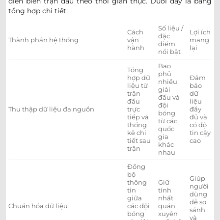
diễn biến trận đấu theo thời gian thực. Dưới đây là bảng
tổng hợp chi tiết:
Số liệu /
Cách
Lợi ích
đặc
Thành phần hệ thống
vận
mang
điểm
hành
lại
nổi bật
Bao
Tổng
phủ
hợp dữ
Đảm
nhiều
liệu từ
bảo
giải
trận
dữ
đấu và
đấu
liệu
đội
Thu thập dữ liệu đa nguồn
trực
đầy
bóng
tiếp và
đủ và
từ các
thống
có độ
quốc
kê chi
tin cậy
gia
tiết sau
cao
khác
trận
nhau
Đồng
bộ
Giúp
thông
Giữ
người
tin
tính
dùng
giữa
nhất
dễ so
Chuẩn hóa dữ liệu
các đội
quán
sánh
bóng
xuyên
và