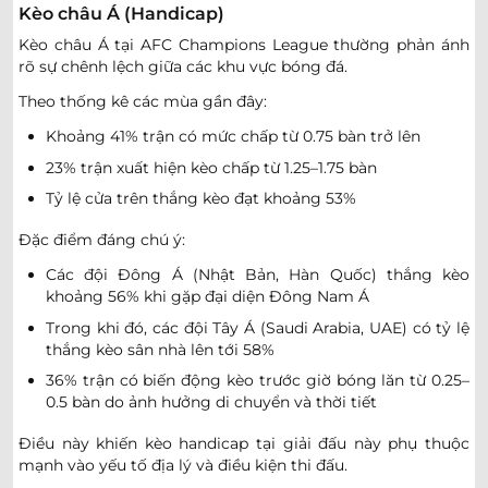
Kèo châu Á (Handicap)
Kèo châu Á tại AFC Champions League thường phản ánh
rõ sự chênh lệch giữa các khu vực bóng đá.
Theo thống kê các mùa gần đây:
Khoảng 41% trận có mức chấp từ 0.75 bàn trở lên
23% trận xuất hiện kèo chấp từ 1.25–1.75 bàn
Tỷ lệ cửa trên thắng kèo đạt khoảng 53%
Đặc điểm đáng chú ý:
Các đội Đông Á (Nhật Bản, Hàn Quốc) thắng kèo
khoảng 56% khi gặp đại diện Đông Nam Á
Trong khi đó, các đội Tây Á (Saudi Arabia, UAE) có tỷ lệ
thắng kèo sân nhà lên tới 58%
36% trận có biến động kèo trước giờ bóng lăn từ 0.25–
0.5 bàn do ảnh hưởng di chuyển và thời tiết
Điều này khiến kèo handicap tại giải đấu này phụ thuộc
mạnh vào yếu tố địa lý và điều kiện thi đấu.