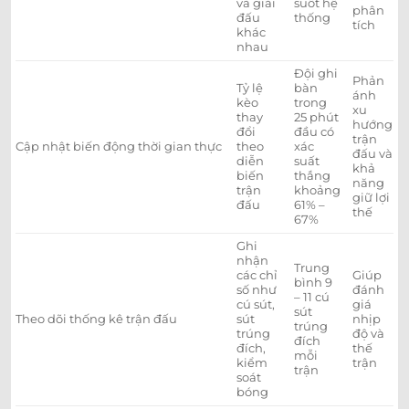
và giải
suốt hệ
phân
đấu
thống
tích
khác
nhau
Đội ghi
Phản
Tỷ lệ
bàn
ánh
kèo
trong
xu
thay
25 phút
hướng
đổi
đầu có
trận
Cập nhật biến động thời gian thực
theo
xác
đấu và
diễn
suất
khả
biến
thắng
năng
trận
khoảng
giữ lợi
đấu
61% –
thế
67%
Ghi
nhận
Trung
các chỉ
Giúp
bình 9
số như
đánh
– 11 cú
cú sút,
giá
sút
Theo dõi thống kê trận đấu
sút
nhịp
trúng
trúng
độ và
đích
đích,
thế
mỗi
kiểm
trận
trận
soát
bóng