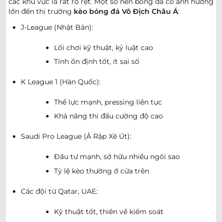
các khu vực là rất rõ rệt. Một số nền bóng đá có ảnh hưởng
lớn đến thị trường
kèo bóng đá Vô Địch Châu Á
:
J-League (Nhật Bản):
Lối chơi kỹ thuật, kỷ luật cao
Tính ổn định tốt, ít sai số
K League 1 (Hàn Quốc):
Thể lực mạnh, pressing liên tục
Khả năng thi đấu cường độ cao
Saudi Pro League (Ả Rập Xê Út):
Đầu tư mạnh, sở hữu nhiều ngôi sao
Tỷ lệ kèo thường ở cửa trên
Các đội từ Qatar, UAE:
Kỹ thuật tốt, thiên về kiểm soát