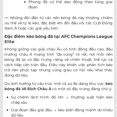
Phong độ có thể dao động theo từng giai
đoạn
=> Những đội đến từ các nền bóng đá này thường chiếm
ưu thế về tỷ lệ kèo, đặc biệt khi đối đầu với các CLB Đông
Nam Á hoặc các giải yếu hơn.
Đặc điểm kèo bóng đá tại AFC Champions League
Elite
Không giống các giải châu Âu có tính đồng đều cao, đấu
trường châu Á mang tính “đa vùng” rõ rệt, nơi mỗi nền
bóng đá lại có đặc trưng riêng về chiến thuật, thể lực và
cách tiếp cận trận đấu. Điều này khiến việc phân tích kèo
trở nên phức tạp nhưng cũng giàu cơ hội nếu khai thác
đúng dữ liệu.
Do ảnh hưởng từ cấu trúc mới và sự đa dạng khu vực,
kèo
bóng đá Vô Địch Châu Á
có một số đặc trưng đáng chú ý:
Sự chênh lệch trình độ lớn → thường xuất hiện kèo
chấp sâu
Giai đoạn đầu giải đấu → kèo biến động mạnh do thiếu
dữ liệu