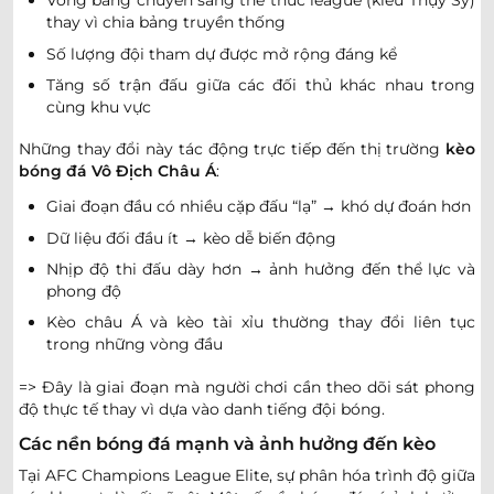
Vòng bảng chuyển sang thể thức league (kiểu Thụy Sỹ)
thay vì chia bảng truyền thống
Số lượng đội tham dự được mở rộng đáng kể
Tăng số trận đấu giữa các đối thủ khác nhau trong
cùng khu vực
Những thay đổi này tác động trực tiếp đến thị trường
kèo
bóng đá Vô Địch Châu Á
:
Giai đoạn đầu có nhiều cặp đấu “lạ” → khó dự đoán hơn
Dữ liệu đối đầu ít → kèo dễ biến động
Nhịp độ thi đấu dày hơn → ảnh hưởng đến thể lực và
phong độ
Kèo châu Á và kèo tài xỉu thường thay đổi liên tục
trong những vòng đầu
=> Đây là giai đoạn mà người chơi cần theo dõi sát phong
độ thực tế thay vì dựa vào danh tiếng đội bóng.
Các nền bóng đá mạnh và ảnh hưởng đến kèo
Tại AFC Champions League Elite, sự phân hóa trình độ giữa