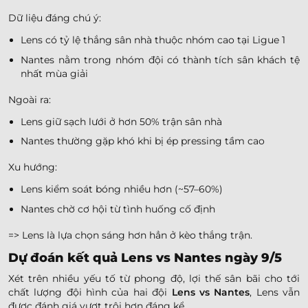
Dữ liệu đáng chú ý:
Lens có tỷ lệ thắng sân nhà thuộc nhóm cao tại Ligue 1
Nantes nằm trong nhóm đội có thành tích sân khách tệ
nhất mùa giải
Ngoài ra:
Lens giữ sạch lưới ở hơn 50% trận sân nhà
Nantes thường gặp khó khi bị ép pressing tầm cao
Xu hướng:
Lens kiểm soát bóng nhiều hơn (~57–60%)
Nantes chờ cơ hội từ tình huống cố định
=> Lens là lựa chọn sáng hơn hẳn ở kèo thắng trận.
Dự đoán kết quả Lens vs Nantes ngày 9/5
Xét trên nhiều yếu tố từ phong độ, lợi thế sân bãi cho tới
chất lượng đội hình của hai đội
Lens vs Nantes
, Lens vẫn
được đánh giá vượt trội hơn đáng kể.