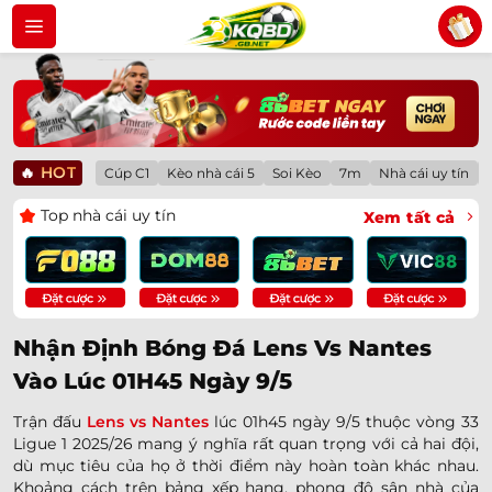
Bỏ
qua
nội
dung
🔥
HOT
Cúp C1
Kèo nhà cái 5
Soi Kèo
7m
Nhà cái uy tín
Top nhà cái uy tín
Xem tất cả
Nhận Định Bóng Đá Lens Vs Nantes
Vào Lúc 01H45 Ngày 9/5
Trận đấu
Lens vs Nantes
lúc 01h45 ngày 9/5 thuộc vòng 33
Ligue 1 2025/26 mang ý nghĩa rất quan trọng với cả hai đội,
dù mục tiêu của họ ở thời điểm này hoàn toàn khác nhau.
Khoảng cách trên bảng xếp hạng, phong độ sân nhà của