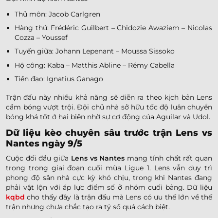
Thủ môn: Jacob Carlgren
Hàng thủ: Frédéric Guilbert – Chidozie Awaziem – Nicolas
Cozza – Youssef
Tuyến giữa: Johann Lepenant – Moussa Sissoko
Hộ công: Kaba – Matthis Abline – Rémy Cabella
Tiền đạo: Ignatius Ganago
Trận đấu này nhiều khả năng sẽ diễn ra theo kịch bản Lens
cầm bóng vượt trội. Đội chủ nhà sở hữu tốc độ luân chuyển
bóng khá tốt ở hai biên nhờ sự cơ động của Aguilar và Udol.
Dữ liệu kèo chuyên sâu trước trận Lens vs
Nantes ngày 9/5
Cuộc đối đầu giữa
Lens vs Nantes
mang tính chất rất quan
trọng trong giai đoạn cuối mùa Ligue 1. Lens vẫn duy trì
phong độ sân nhà cực kỳ khó chịu, trong khi Nantes đang
phải vật lộn với áp lực điểm số ở nhóm cuối bảng. Dữ liệu
kqbd
cho thấy đây là trận đấu mà Lens có ưu thế lớn về thế
trận nhưng chưa chắc tạo ra tỷ số quá cách biệt.