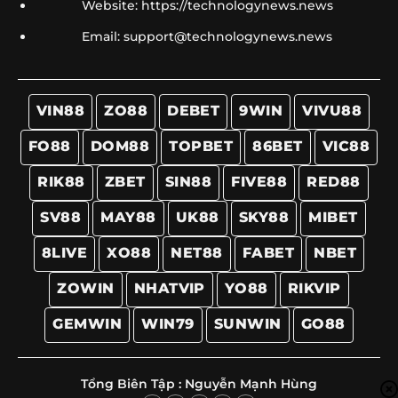
Website: https://technologynews.news
Email:
support@technologynews.news
VIN88
ZO88
DEBET
9WIN
VIVU88
FO88
DOM88
TOPBET
86BET
VIC88
RIK88
ZBET
SIN88
FIVE88
RED88
SV88
MAY88
UK88
SKY88
MIBET
8LIVE
XO88
NET88
FABET
NBET
ZOWIN
NHATVIP
YO88
RIKVIP
GEMWIN
WIN79
SUNWIN
GO88
Tổng Biên Tập :
Nguyễn Mạnh Hùng