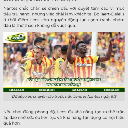
Nantes chắc chắn sẽ chiến đấu với quyết tâm cao vì mục
tiêu trụ hạng, nhưng việc phải làm khách tại Bollaert-Delelis
ở thời điểm Lens còn nguyên động lực cạnh tranh nhóm
đầu là thử thách không dễ vượt qua.
Dữ liệu kèo chuyên sâu trước trận Lens vs Nantes ngày 9/5
Nếu chơi đúng phong độ, Lens đủ khả năng tạo ra thế trận
áp đảo nhờ sức ép liên tục và khả năng tận dụng cơ hội hiệu
quả hơn.