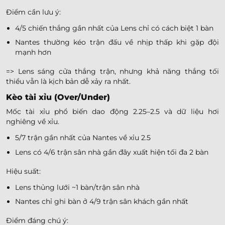
Điểm cần lưu ý:
4/5 chiến thắng gần nhất của Lens chỉ có cách biệt 1 bàn
Nantes thường kéo trận đấu về nhịp thấp khi gặp đội
mạnh hơn
=> Lens sáng cửa thắng trận, nhưng khả năng thắng tối
thiểu vẫn là kịch bản dễ xảy ra nhất.
Kèo tài xỉu (Over/Under)
Mốc tài xỉu phổ biến dao động 2.25–2.5 và dữ liệu hơi
nghiêng về xỉu.
5/7 trận gần nhất của Nantes về xỉu 2.5
Lens có 4/6 trận sân nhà gần đây xuất hiện tối đa 2 bàn
Hiệu suất:
Lens thủng lưới ~1 bàn/trận sân nhà
Nantes chỉ ghi bàn ở 4/9 trận sân khách gần nhất
Điểm đáng chú ý: