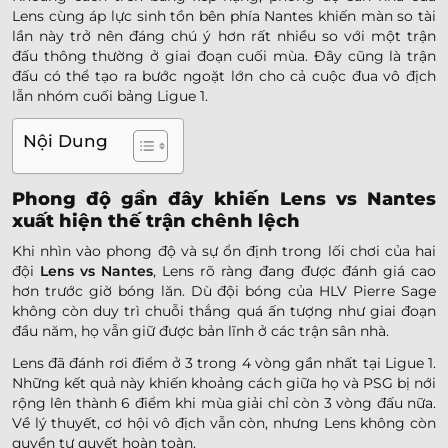
Lens cùng áp lực sinh tồn bên phía Nantes khiến màn so tài
lần này trở nên đáng chú ý hơn rất nhiều so với một trận
đấu thông thường ở giai đoạn cuối mùa. Đây cũng là trận
đấu có thể tạo ra bước ngoặt lớn cho cả cuộc đua vô địch
lẫn nhóm cuối bảng Ligue 1.
Nội Dung
Phong độ gần đây khiến Lens vs Nantes
xuất hiện thế trận chênh lệch
Khi nhìn vào phong độ và sự ổn định trong lối chơi của hai
đội
Lens vs Nantes
, Lens rõ ràng đang được đánh giá cao
hơn trước giờ bóng lăn. Dù đội bóng của HLV Pierre Sage
không còn duy trì chuỗi thắng quá ấn tượng như giai đoạn
đầu năm, họ vẫn giữ được bản lĩnh ở các trận sân nhà.
Lens đã đánh rơi điểm ở 3 trong 4 vòng gần nhất tại Ligue 1.
Những kết quả này khiến khoảng cách giữa họ và PSG bị nới
rộng lên thành 6 điểm khi mùa giải chỉ còn 3 vòng đấu nữa.
Về lý thuyết, cơ hội vô địch vẫn còn, nhưng Lens không còn
quyền tự quyết hoàn toàn.