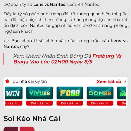
Dự đoán tỷ số
Lens vs Nantes
: Lens 4-1 Nantes
Đây là tỷ số phản ánh tương đối rõ tương quan hiện tại giữa
hai đội, đặc biệt khi Lens đang sở hữu phong độ sân nhà rất
ổn định còn Nantes lại gặp nhiều vấn đề ở khả năng phòng
ngự sân khách.
👉 Bạn chọn tỉ số chính xác nào trong trận cầu
Lens vs
Nantes
này?
Xem thêm: Nhận Định Bóng Đá
Freiburg Vs
Braga Vào Lúc 02H00 Ngày 8/5
Top nhà cái uy tín
Xem tất cả
Soi Kèo Nhà Cái